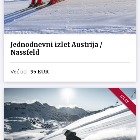
Jednodnevni izlet Austrija /
Nassfeld
Već od
95
EUR
IZLET